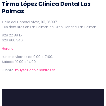
Tirma López Clínica Dental Las
Palmas
Calle del General Vives, 101, 35007
Tus dentistas en Las Palmas de Gran Canaria, Las Palmas
928 22 89 15
629 860 546
Horario
:
Lunes a viernes de 9:00 a 21:00.
Sábado 10:00 a 14:00.
Fuente:
muysaludable.sanitas.es