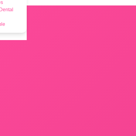
es
Dental
ble