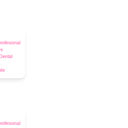
rofesional
es
Dental
ble
rofesional