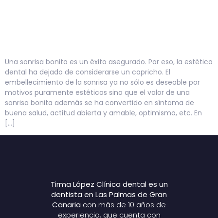
Una sonrisa bonita es un éxito asegurado. Por eso, la estética
dental ha dejado de considerarse un capricho. El
embellecimiento de la sonrisa ya no sólo es deseable por
motivos puramente estéticos sino que el valor de una
sonrisa bonita además se ha convertido en síntoma de
buena salud, actitud abierta y amable, optimismo, etc. En
[…]
Tirma López Clínica dental es un
dentista en Las Palmas de Gran
Canaria
con más de 10 años de
experiencia, que cuenta con