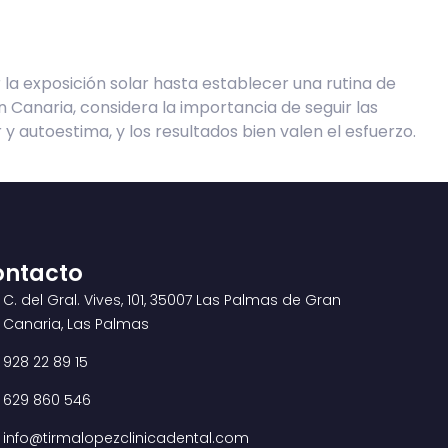
 la exposición solar hasta establecer una rutina de
n Canaria, considera la importancia de seguir las
y autoestima, y los resultados bien valen el esfuerzo.
ontacto
C. del Gral. Vives, 101, 35007 Las Palmas de Gran
Canaria, Las Palmas
928 22 89 15
629 860 546
info@tirmalopezclinicadental.com