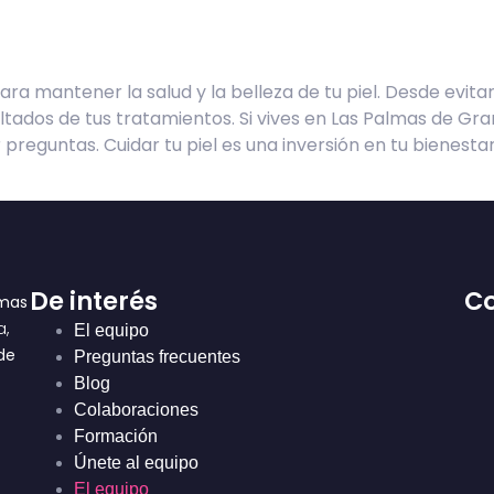
a mantener la salud y la belleza de tu piel. Desde evitar
ltados de tus tratamientos. Si vives en Las Palmas de Gra
eguntas. Cuidar tu piel es una inversión en tu bienestar 
De interés
C
lmas
a,
El equipo
de
Preguntas frecuentes
Blog
Colaboraciones
Formación
Únete al equipo
El equipo