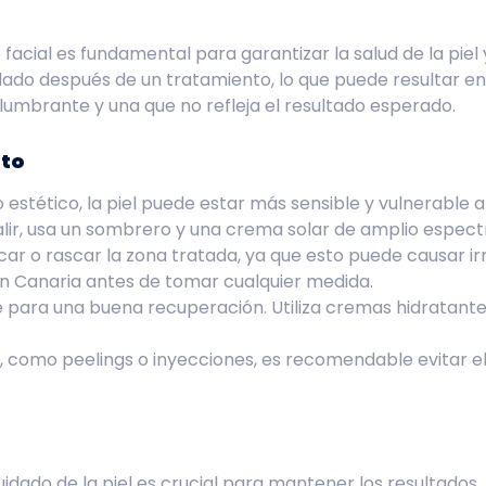
acial es fundamental para garantizar la salud de la piel
idado después de un tratamiento, lo que puede resultar 
lumbrante y una que no refleja el resultado esperado.
nto
estético, la piel puede estar más sensible y vulnerable a 
alir, usa un sombrero y una crema solar de amplio espect
car o rascar la zona tratada, ya que esto puede causar irri
ran Canaria antes de tomar cualquier medida.
ave para una buena recuperación. Utiliza cremas hidratan
, como peelings o inyecciones, es recomendable evitar el
cuidado de la piel es crucial para mantener los resultados