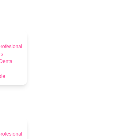
rofesional
es
Dental
ble
rofesional