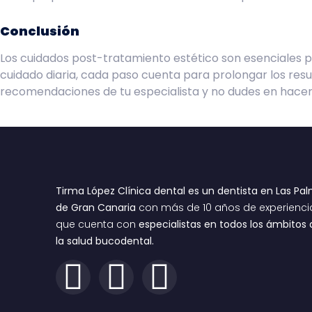
Conclusión
Los cuidados post-tratamiento estético son esenciales par
cuidado diaria, cada paso cuenta para prolongar los resu
recomendaciones de tu especialista y no dudes en hacer pr
Tirma López Clínica dental es un dentista en Las Pa
de Gran Canaria
con más de 10 años de experienci
que cuenta con
especialistas en todos los ámbitos 
la salud bucodental.