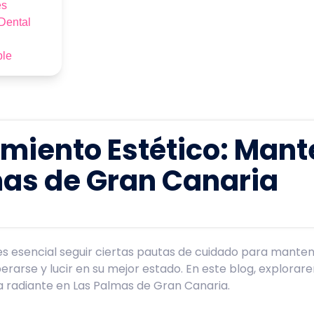
es
Dental
ble
iento Estético: Mante
mas de Gran Canaria
s esencial seguir ciertas pautas de cuidado para mantener
erarse y lucir en su mejor estado. En este blog, explor
a radiante en Las Palmas de Gran Canaria.