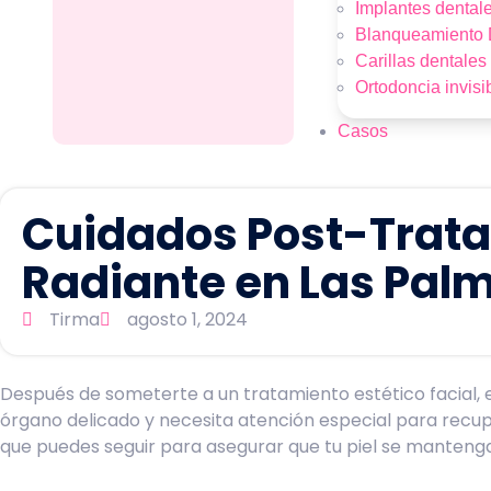
Implantes dental
Blanqueamiento 
Carillas dentales
Ortodoncia invisi
Casos
Cuidados Post-Tratam
Radiante en Las Pal
Tirma
agosto 1, 2024
Después de someterte a un tratamiento estético facial, e
órgano delicado y necesita atención especial para recup
que puedes seguir para asegurar que tu piel se manteng