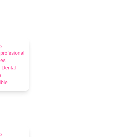
s
 profesional
les
 Dental
s
ible
s