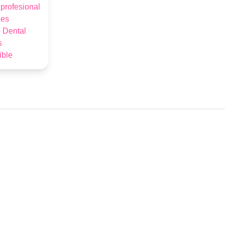
 profesional
les
 Dental
s
ible