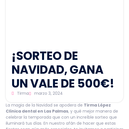
¡SORTEO DE
NAVIDAD, GANA
UN VALE DE 500€!
Tirma
marzo 3, 2024
La magia de la Navidad se apodera de
Tirma López
Clínica dental en Las Palmas
, y qué mejor manera de
celebrar la temporada que con un increíble sorteo que
iluminará tus días. En nuestro afán de hacer que estas