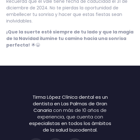
Recuerda que el vale tiene fecha de caducidad el 31 de
diciembre de 2024. No te pierdas la oportunidad de
embellecer tu sonrisa y hacer que estas fiestas sean
inolvidables.
¡Que la suerte esté siempre de tu lado y que la magia
de la Navidad ilumine tu camino hacia una sonrisa
perfecta!
🌟😁
Tirma López Clínica dental es un
dentista en Las Palmas de Gran
Canaria
con más de 10 años de
experiencia, que cuenta con
especialistas en todos los ámbitos
de la salud bucodental.