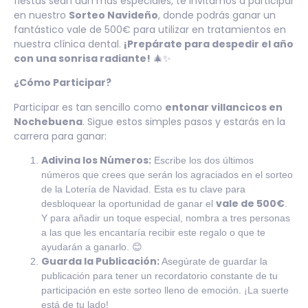
fiestas sean aún más especiales, te invitamos a participar
en nuestro
Sorteo Navideño
, donde podrás ganar un
fantástico vale de 500€ para utilizar en tratamientos en
nuestra clínica dental.
¡Prepárate para despedir el año
con una sonrisa radiante!
🎄✨
¿Cómo Participar?
Participar es tan sencillo como
entonar villancicos en
Nochebuena
. Sigue estos simples pasos y estarás en la
carrera para ganar:
Adivina los Números:
Escribe los dos últimos
números que crees que serán los agraciados en el sorteo
de la Lotería de Navidad. Esta es tu clave para
vale de 500€
desbloquear la oportunidad de ganar el
.
Y para añadir un toque especial, nombra a tres personas
a las que les encantaría recibir este regalo o que te
ayudarán a ganarlo. 😊
Guarda la Publicación:
Asegúrate de guardar la
publicación para tener un recordatorio constante de tu
participación en este sorteo lleno de emoción. ¡La suerte
está de tu lado!