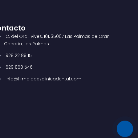
ontacto
C. del Gral. Vives, 101, 35007 Las Palmas de Gran
Canaria, Las Palmas
928 22 89 15
629 860 546
info@tirmalopezclinicadental.com