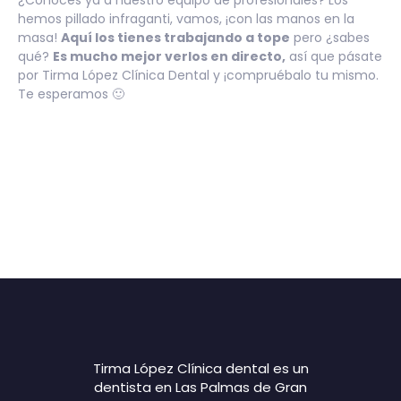
¿Conoces ya a nuestro equipo de profesionales? Los
hemos pillado infraganti, vamos, ¡con las manos en la
masa!
Aquí los tienes trabajando a tope
pero ¿sabes
qué?
Es mucho mejor verlos en directo,
así que pásate
por Tirma López Clínica Dental y ¡compruébalo tu mismo.
Te esperamos 🙂
Tirma López Clínica dental es un
dentista en Las Palmas de Gran