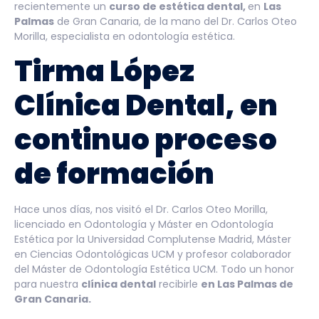
recientemente un
curso de estética dental,
en
Las
Palmas
de Gran Canaria, de la mano del Dr. Carlos Oteo
Morilla, especialista en odontología estética.
Tirma López
Clínica Dental, en
continuo proceso
de formación
Hace unos días, nos visitó el Dr. Carlos Oteo Morilla,
licenciado en Odontología y Máster en Odontología
Estética por la Universidad Complutense Madrid, Máster
en Ciencias Odontológicas UCM y profesor colaborador
del Máster de Odontología Estética UCM. Todo un honor
para nuestra
clínica dental
recibirle
en Las Palmas de
Gran Canaria.