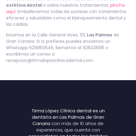
estética dental
o sobre nuestros tratamientos,
pincha
aquí.
Embellecemos todas las sonrisas con tratamientos
eficaces y saludables como el blanqueamiento dental y
las carillas.
Estamos en la Calle General Vives, 101,
Las Palmas
de
Gran Canaria. Si lo prefieres puedes enviarnos un
Whatsapp 629860546, llamarnos al 928228915 o
escribirnos un correo a
recepcion@tirmalopezclinicadental.com.
Tirma López Clínica dental es un
dentista en Las Palmas de Gran
Canaria
con más de 10 años de
experiencia, que cuenta con