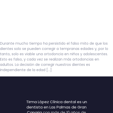
Durante mucho tiempo ha persistido el falso mito de que los
dientes solo se pueden corregir a tempranas edades y, por lo
tanto, solo es viable una ortodoncia en niños y adolescentes.
Esto es falso, y cada vez se realizan más ortodoncias en
adultos. La decisión de corregir nuestros dientes es
independiente de la edad […]
Tirma López Clínica dental es un
dentista en Las Palmas de Gran
Canaria
con más de 10 años de