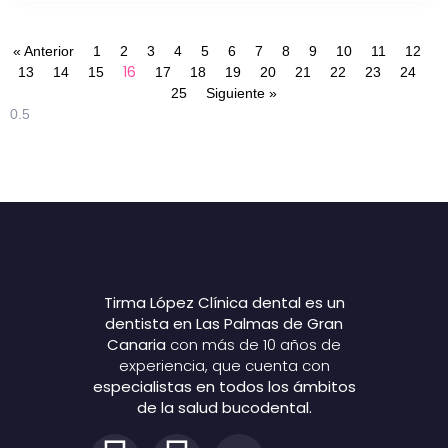
« Anterior
1
2
3
4
5
6
7
8
9
10
11
12
16
13
14
15
17
18
19
20
21
22
23
24
25
Siguiente »
Tirma López Clínica dental es un
dentista en Las Palmas de Gran
Canaria
con más de 10 años de
experiencia, que cuenta con
especialistas en todos los ámbitos
de la salud bucodental.